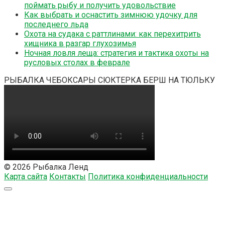
поймать рыбу и получить удовольствие
Как выбрать и оснастить зимнюю удочку для
последнего льда
Охота на судака с раттлинами: как перехитрить
хищника в разгар глухозимья
Ночная ловля леща: стратегия и тактика охоты на
русловых столах в феврале
РЫБАЛКА ЧЕБОКСАРЫ СЮКТЕРКА БЕРШ НА ТЮЛЬКУ
© 2026 Рыбалка Ленд
Карта сайта
Контакты
Политика конфиденциальности