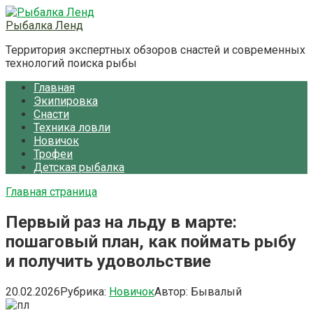
Перейти
к
Рыбалка Ленд
контенту
Территория экспертных обзоров снастей и современных
технологий поиска рыбы
Главная
Экипировка
Снасти
Техника ловли
Новичок
Трофеи
Детская рыбалка
Главная страница
Первый раз на льду в марте:
пошаговый план, как поймать рыбу
и получить удовольствие
20.02.2026
Рубрика:
Новичок
Автор:
Бывалый