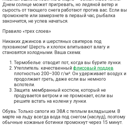
Днем солнце может пригревать, но ледяной ветер и
сырость от тающего снега работают против вас. Если вы
промокнете или замерзнете в первый час, рыбалка
закончится, не успев начаться.
Правило «трех слоев»
Никаких джинсов и шерстяных свитеров под
пуховиком! Шерсть и хлопок впитывают влагу и
становятся холодными. Ваша схема:
Термобелье: отводит пот, когда вы бурите лунки.
Утеплитель: качественный
флисовый поддев
плотностью 200–300 г/м². Он удерживает воздух и
продолжает греть, даже если вы немного
вспотели.
Защита: мембранный костюм, который не
продувается ветром и не промокает, если вы
решите встать на колени у лунки.
Обувь: Только сапоги из ЭВА с теплым вкладышем. В
марте на льду всегда вода под снегом (наслуд), поэтому
обычные кожаные ботинки промокнут через 15 минут.