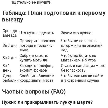
тщательно её изучите.
Таблица: План подготовки к первому
выезду
Срок до
Что нужно сделать
Зачем это нужно
выезда
Проверить прогноз
Чтобы не попасть в
За 3 дня
погоды и толщину
шторм или на опасный
льда
лед
Собрать снасти,
Чтобы не бегать по
За 2 дня
купить мотыля
магазинам в 5 утра
За 1
Зарядить телефон,
Связь и навигация — это
день
эхолот, фонарь
безопасность
День
Сообщить близким
Чтобы вас могли найти
рыбалки
координаты места
в экстренном случае
Частые вопросы (FAQ)
Нужно ли прикармливать лунку в марте?